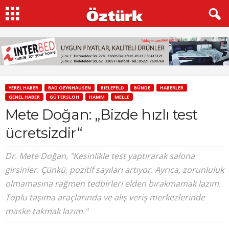
YEREL HABER
BAD OEYNHAUSEN
BIELEFELD
BÜNDE
HABERLER
GENEL HABER
GÜTERSLOH
HAMM
MELLE
Mete Doğan: „Bizde hızlı test
ücretsizdir“
Dr. Mete Doğan, "Kesinlikle test yaptırarak salona
girsinler. Çünkü, pozitif sayıları artıyor. Ayrıca, zorunluluk
olmamasına rağmen tedbirleri elden bırakmamak lazım.
Toplu taşıma araçlarında ve alış veriş merkezlerinde
maske takmak lazım."