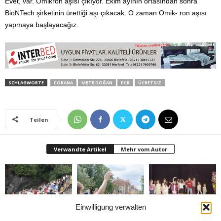
Evet, var. Omikron aşısı çıkıyor. Ekim ayının ortasından sonra
BioNTech şirketinin ürettiği aşı çıkacak. O zaman Omik- ron aşısı
yapmaya başlayacağız.
SCHLAGWORTE
CORANA
METE DOĞAN
PCR
ÜCRETSIZ
Teilen
Verwandte Artikel
Mehr vom Autor
Einwilligung verwalten
Gazeteciler Giresun
Brandmauer adé: Die
Bielefeld’de 1. Çocuk