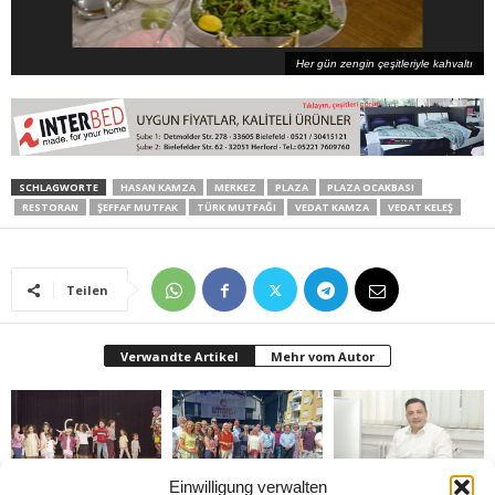
Her gün zengin çeşitleriyle kahvaltı
SCHLAGWORTE
HASAN KAMZA
MERKEZ
PLAZA
PLAZA OCAKBASI
RESTORAN
ŞEFFAF MUTFAK
TÜRK MUTFAĞI
VEDAT KAMZA
VEDAT KELEŞ
Teilen
Verwandte Artikel
Mehr vom Autor
Einwilligung verwalten