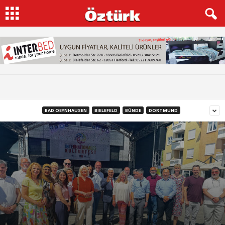
BAD OEYNHAUSEN
BIELEFELD
BÜNDE
DORTMUND